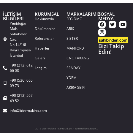
İLETİŞİM
KURUMSAL
MARKALARIMIZ
SOSYAL
BİLGİLERİ
MEDYA
Hakkımızda
FFG DMC
Yenidoğan
Mah.
Dökümanlar
ARIX
Sahabeler
Referanslar
SISTER
Cad.
No:14/16L
Bizi Takip
Haberler
MANFORD
Bayrampaşa
Edin!
İstanbul
Galeri
CNC TAKANG
+90 (212) 612
İletişim
SENDAY
66 08
YDPM
+90 (536) 065
09 73
AKIRA SEIKI
+90 (212) 567
49 52
info@lidermakina.com
2016 Lider Makina Ticaret Ltd. Şti. – Tüm Hakları Saklıdır…