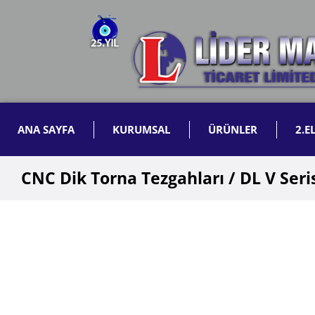
ANA SAYFA
KURUMSAL
ÜRÜNLER
2.E
CNC Dik Torna Tezgahları / DL V Seri