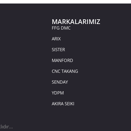
MARKALARIMIZ
FFG DMC
ARIX
SISTER
MANFORD
CNC TAKANG
SENDAY
YDPM
AKIRA SEIKI
lıdır…