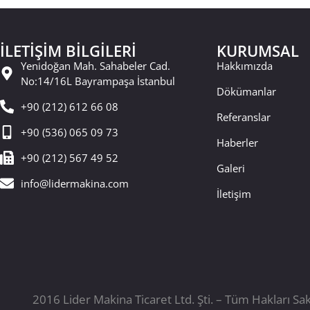
İLETİŞİM BİLGİLERİ
KURUMSAL
Yenidoğan Mah. Sahabeler Cad.
Hakkımızda
No:14/16L Bayrampaşa İstanbul
Dökümanlar
+90 (212) 612 66 08
Referanslar
+90 (536) 065 09 73
Haberler
+90 (212) 567 49 52
Galeri
info@lidermakina.com
İletişim
2016 Lider Makina Ticaret Ltd. Şti. – Tüm Hakları Sak