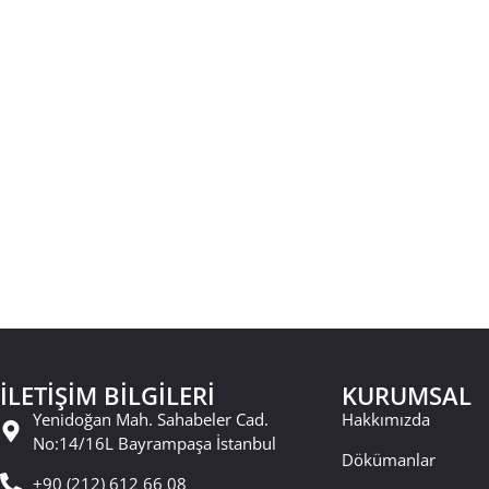
İLETİŞİM BİLGİLERİ
KURUMSAL
Yenidoğan Mah. Sahabeler Cad.
Hakkımızda
No:14/16L Bayrampaşa İstanbul
Dökümanlar
+90 (212) 612 66 08