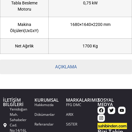
Tabla Besleme
0,75 kW
Motoru
Makina
1680×1640×2200 mm
Ölçüleri(UxGxY)
Net Ağırlık
1700 Kg
AÇIKLAMA
İLETİŞİM
KURUMSAL
MARKALARIMIZ
SOSYAL
BİLGİLERİ
MEDYA
Hakkımızda
FFG DMC
Yenidoğan
Mah.
Dökümanlar
ARIX
Sahabeler
Referanslar
SISTER
Cad.
No:14/16L
Bizi Takip