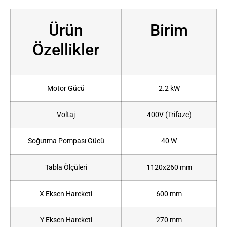
Ürün
Birim
Özellikler
Motor Gücü
2.2 kW
Voltaj
400V (Trifaze)
Soğutma Pompası Gücü
40 W
Tabla Ölçüleri
1120x260 mm
X Eksen Hareketi
600 mm
Y Eksen Hareketi
270 mm