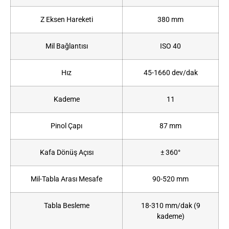
Z Eksen Hareketi
380 mm
Mil Bağlantısı
ISO 40
Hız
45-1660 dev/dak
Kademe
11
Pinol Çapı
87 mm
Kafa Dönüş Açısı
± 360°
Mil-Tabla Arası Mesafe
90-520 mm
Tabla Besleme
18-310 mm/dak (9
kademe)