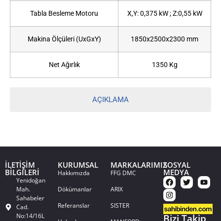
Tabla Besleme Motoru
X,Y: 0,375 kW ; Z:0,55 kW
Makina Ölçüleri (UxGxY)
1850x2500x2300 mm
Net Ağırlık
1350 Kg
AÇIKLAMA
İLETİŞİM
KURUMSAL
MARKALARIMIZ
SOSYAL
BİLGİLERİ
MEDYA
Hakkımızda
FFG DMC
Yenidoğan
Mah.
Dökümanlar
ARIX
Sahabeler
Referanslar
SISTER
Cad.
No:14/16L
Bizi Takip