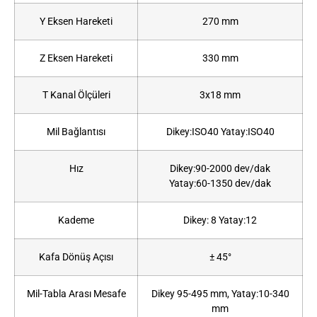
Y Eksen Hareketi
270 mm
Z Eksen Hareketi
330 mm
T Kanal Ölçüleri
3x18 mm
Mil Bağlantısı
Dikey:ISO40 Yatay:ISO40
Hız
Dikey:90-2000 dev/dak
Yatay:60-1350 dev/dak
Kademe
Dikey: 8 Yatay:12
Kafa Dönüş Açısı
± 45°
Mil-Tabla Arası Mesafe
Dikey 95-495 mm, Yatay:10-340
mm