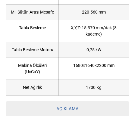
Mil-Sütün Arası Mesafe
220-560 mm
Tabla Besleme
X,Y,Z: 15-370 mm/dak (8
kademe)
Tabla Besleme Motoru
0,75 kW
Makina Ölçüleri
1680×1640×2200 mm
(UxGxY)
Net Ağırlık
1700 Kg
AÇIKLAMA