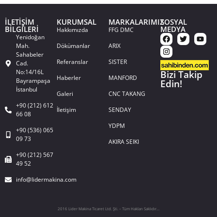
İLETİŞİM
KURUMSAL
MARKALARIMIZ
SOSYAL
BİLGİLERİ
MEDYA
Hakkımızda
FFG DMC
Yenidoğan
Mah.
Dökümanlar
ARIX
Sahabeler
Referanslar
SISTER
Cad.
No:14/16L
Bizi Takip
Haberler
MANFORD
Bayrampaşa
Edin!
İstanbul
Galeri
CNC TAKANG
+90 (212) 612
İletişim
SENDAY
66 08
YDPM
+90 (536) 065
09 73
AKIRA SEIKI
+90 (212) 567
49 52
info@lidermakina.com
2016 Lider Makina Ticaret Ltd. Şti. – Tüm Hakları Saklıdır…