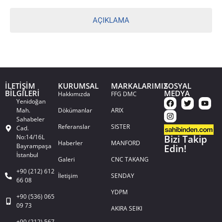
AÇIKLAMA
İLETİŞİM
KURUMSAL
MARKALARIMIZ
SOSYAL
BİLGİLERİ
MEDYA
Hakkımızda
FFG DMC
Yenidoğan
Mah.
Dökümanlar
ARIX
Sahabeler
Referanslar
SISTER
Cad.
No:14/16L
Bizi Takip
Haberler
MANFORD
Bayrampaşa
Edin!
İstanbul
Galeri
CNC TAKANG
+90 (212) 612
İletişim
SENDAY
66 08
YDPM
+90 (536) 065
09 73
AKIRA SEIKI
+90 (212) 567