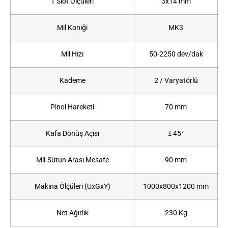
T Slot Ölçüleri
3x14 mm
Mil Koniği
MK3
Mil Hızı
50-2250 dev/dak
Kademe
2 / Varyatörlü
Pinol Hareketi
70 mm
Kafa Dönüş Açısı
± 45°
Mil-Sütun Arası Mesafe
90 mm
Makina Ölçüleri (UxGxY)
1000x800x1200 mm
Net Ağırlık
230 Kg