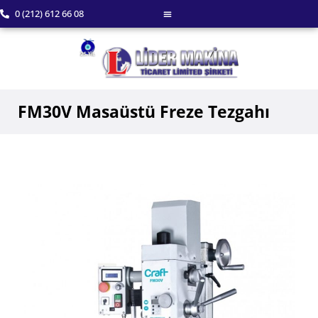
0 (212) 612 66 08
FM30V Masaüstü Freze Tezgahı