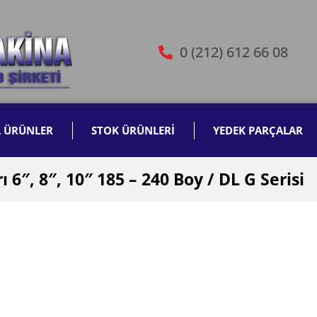
0 (212) 612 66 08
L ÜRÜNLER
STOK ÜRÜNLERİ
YEDEK PARÇALAR
6″, 8″, 10″ 185 – 240 Boy / DL G Serisi