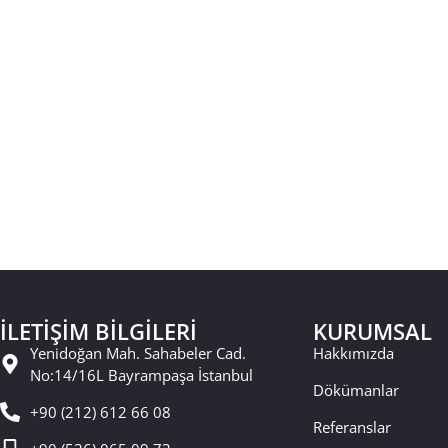
İLETİŞİM BİLGİLERİ
KURUMSAL
Yenidoğan Mah. Sahabeler Cad.
Hakkımızda
No:14/16L Bayrampaşa İstanbul
Dökümanlar
+90 (212) 612 66 08
Referanslar