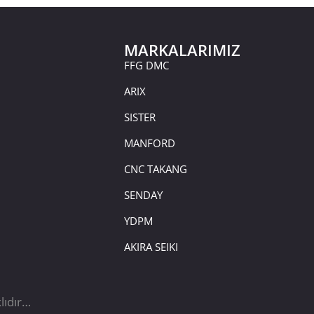
MARKALARIMIZ
FFG DMC
ARIX
SISTER
MANFORD
CNC TAKANG
SENDAY
YDPM
AKIRA SEIKI
lıdır…