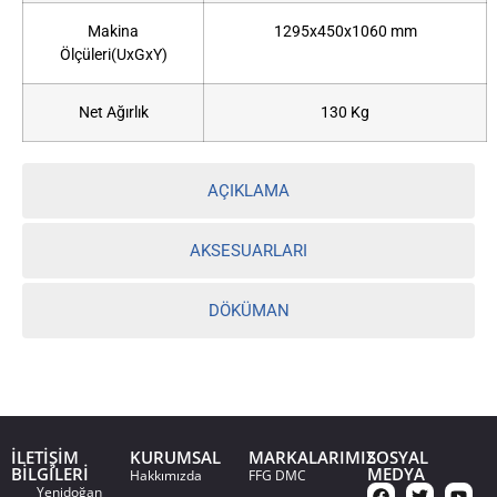
Makina
1295x450x1060 mm
Ölçüleri(UxGxY)
Net Ağırlık
130 Kg
AÇIKLAMA
AKSESUARLARI
DÖKÜMAN
İLETİŞİM
KURUMSAL
MARKALARIMIZ
SOSYAL
BİLGİLERİ
MEDYA
Hakkımızda
FFG DMC
Yenidoğan