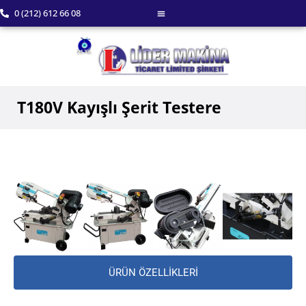
0 (212) 612 66 08
T180V Kayışlı Şerit Testere
ÜRÜN ÖZELLİKLERİ